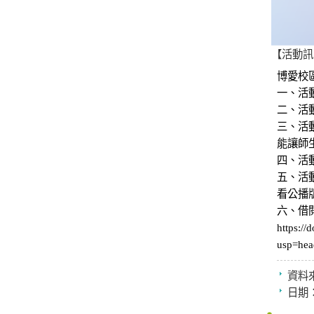
【活動訊息
博愛校區圖
一、活動日期
二、活
三、活動說
能讓師
四、活
五、活
看公播
六、借
https:/
usp=hea
資料
日期