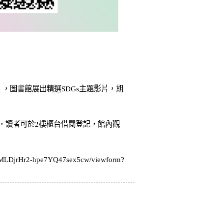
 SDGs），圖書館展出精選SDGs主題影片，期
)，讀者可於2樓櫃台借閱登記，館內觀
gMLDjrHr2-hpe7YQ47sex5cw/viewform?