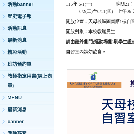
115
年
6/1(
一
)
晚間
21
：
活動banner
6/2(
二
)
至
6/11(
四
)
上午0
6
歷史電子報
開放位置：天母校區圖書館
1
樓自
活動訊息
開放對象：本校教職員生
最新消息
請由館外側門
(
運動場側
)
刷學生證
自習室內請勿飲食。
精彩活動
班訪預約單
教師指定用書(線上表
單)
MENU
最新消息
banner
活動花絮