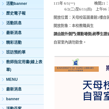
115
年
6/1(
一
)
晚間
21
：
活動banner
6/2(
二
)
至
6/11(
四
)
上午0
6
歷史電子報
開放位置：天母校區圖書館
1
樓自
活動訊息
開放對象：本校教職員生
最新消息
請由館外側門
(
運動場側
)
刷學生證
自習室內請勿飲食。
精彩活動
班訪預約單
教師指定用書(線上表
單)
MENU
最新消息
banner
活動花絮