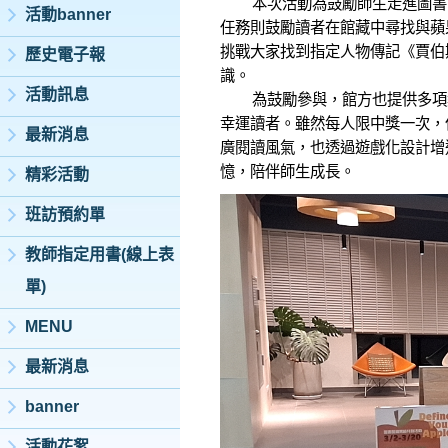
本次活動為鼓勵師生走進圖書館
活動banner
任務則鼓勵讀者在館藏中尋找與蘋果
挑戰大家找到指定人物傳記《賈伯
歷史電子報
識。
活動訊息
為鼓勵參與，館方也提供多項獎勵
幸運讀者。雖然每人限中獎一次，
最新消息
廣閱讀風氣，也透過遊戲化設計增
憶，陪伴師生成長。
精彩活動
班訪預約單
教師指定用書(線上表
單)
MENU
最新消息
banner
活動花絮