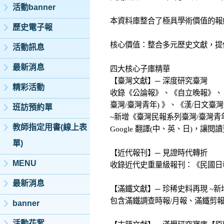
活動banner
本資料庫整合了極具學術價值的報
歷史電子報
核心價值：整合多元歷史文獻，提
活動訊息
最新消息
四大核心子庫精華
【臺灣文獻】─ 深度研究臺灣
精彩活動
收錄《公論報》、《自立晚報》、《
臺灣/臺灣青年) 》、《漢/日文臺灣
班訪預約單
~新增《臺灣民報系列臺灣/臺灣青年
教師指定用書(線上表
Google 翻譯(中、英、日)，讓閱
單)
【近代報刊】─ 見證時代轉折
MENU
收錄近代史重量級報刊：《民國日
最新消息
【滿鐵文獻】─ 珍稀史料再現 ~新
包含滿鐵調查時報/月報、滿鐵剪
banner
活動花絮