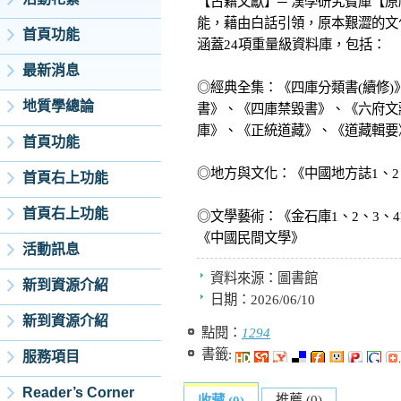
【古籍文獻】─ 漢學研究寶庫【原
能，藉由白話引領，原本艱澀的文
首頁功能
涵蓋24項重量級資料庫，包括：
最新消息
◎經典全集：《四庫分類書(續修)
地質學總論
書》、《四庫禁毀書》、《六府文
庫》、《正統道藏》、《道藏輯要
首頁功能
◎地方與文化：《中國地方誌1、2
首頁右上功能
首頁右上功能
◎文學藝術：《金石庫1、2、3、
《中國民間文學》
活動訊息
資料來源：
圖書館
新到資源介紹
日期：
2026/06/10
新到資源介紹
點閱：
1294
書籤:
服務項目
Reader’s Corner
推薦 (0)
收藏 (0)