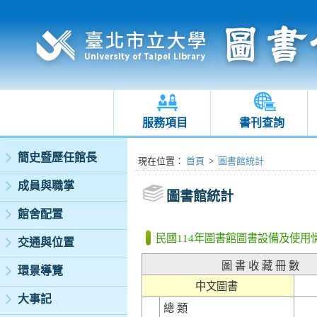
服務項目
書刊查詢
:::
簡史暨歷任館長
:::
現在位置
：
首頁
>
圖書館統計
成員與職掌
圖書館統計
館舍配置
民國114年圖書館圖書設備及使用
交通與位置
圖 書 收 藏 冊 數
環景導覽
中文圖書
大事記
總 類