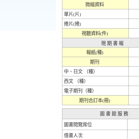
微縮資料
單片
(片)
捲片
(捲)
視聽資料(件)
現 期 書 報
報紙(種)
期刊
中、日文 （種）
西文 （種）
電子期刊（種）
期刊合訂本(冊)
圖 書 館 服 務
圖書閱覽席位
借書人次