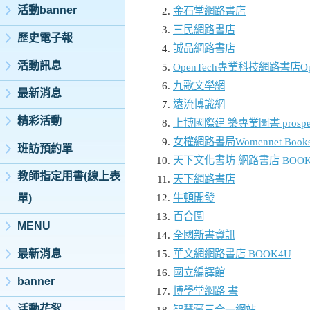
活動banner
金石堂網路書店
三民網路書店
歷史電子報
誠品網路書店
活動訊息
OpenTech專業科技網路書店OpenTech
九歌文學網
最新消息
遠流博識網
精彩活動
上博國際建 築專業圖書 prospe
女權網路書局Womennet Bookst
班訪預約單
天下文化書坊 網路書店 BOOKZ
教師指定用書(線上表
天下網路書店
牛頓開發
單)
百合圖
MENU
全國新書資訊
最新消息
華文網網路書店 BOOK4U
國立編譯館
banner
博學堂網路 書
活動花絮
智慧藏三合一網站