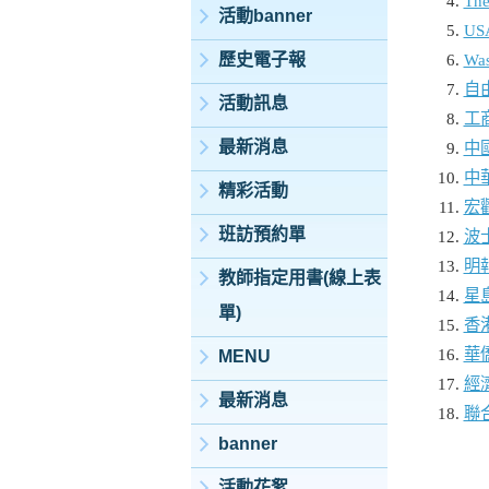
The
活動banner
US
歷史電子報
Was
自
活動訊息
工
最新消息
中
中
精彩活動
宏
班訪預約單
波
明
教師指定用書(線上表
星
單)
香
華
MENU
經
最新消息
聯
banner
活動花絮