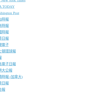
 New York Times
A TODAY
hington Post
由時報
商時報
國時報
華日報
觀電子
士頓環球報
報
島電子日報
港大公報
僑時報 (加拿大)
濟日報
合報