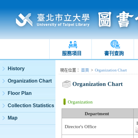
服務項目
書刊查詢
:::
History
:::
現在位置
：
首頁
>
Organization Chart
Organization Chart
Organization Chart
Floor Plan
Organization
Collection Statistics
Department
Map
E
Director's Office