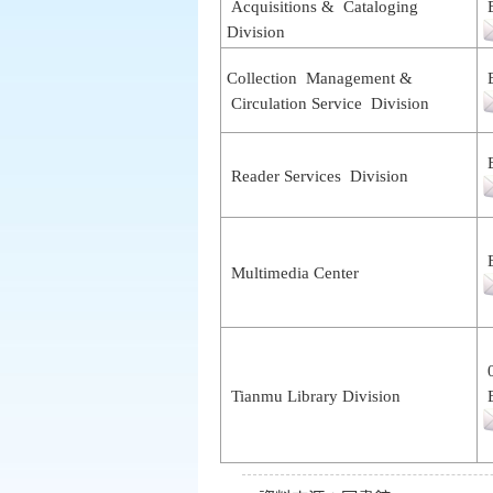
Acquisitions & Cataloging
E
Division
Collection Management &
E
Circulation Service Division
E
Reader Services Division
E
Multimedia Center
0
Tianmu Library Division
E