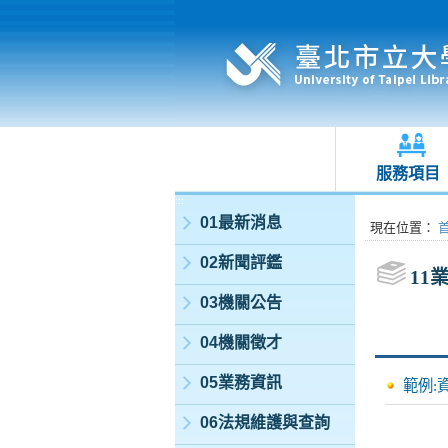
服務項目
:::
01最新消息
:::
現在位置
：
02新聞評鑑
11
03機關公告
04機關徵才
05業務資訊
範例:
06法規維護與查詢