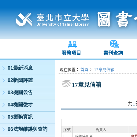
服務項目
書刊查詢
:::
01最新消息
:::
現在位置
：
首頁
>
17意見信箱
02新聞評鑑
17意見信箱
03機關公告
共
04機關徵才
1
05業務資訊
06法規維護與查詢
序號
負責人
1.
系統使用者
意