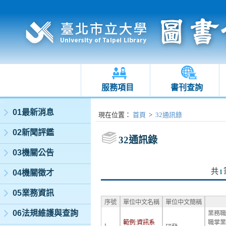
服務項目
書刊查詢
:::
01最新消息
:::
現在位置
：
首頁
>
32通訊錄
02新聞評鑑
32通訊錄
03機關公告
共
04機關徵才
1
05業務資訊
序號
單位中文名稱
單位中文簡稱
06法規維護與查詢
業務職
範例:資訊系
職掌業