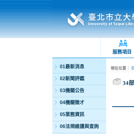
服務項目
:::
01最新消息
:::
現在位置
：
02新聞評鑑
34
03機關公告
04機關徵才
05業務資訊
06法規維護與查詢