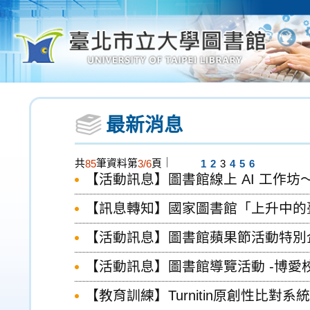
最新消息
｜
共
筆資料第
頁
85
3/6
1
2
3
4
5
6
【活動訊息】圖書館線上 AI 工作坊～
【訊息轉知】國家圖書館「上升中的
【活動訊息】圖書館蘋果節活動特別企
【活動訊息】圖書館導覽活動 -博愛
【教育訓練】Turnitin原創性比對系