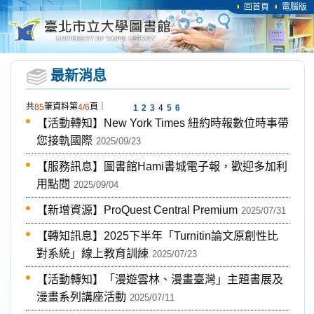
回首頁
電腦版
最新消息
｜
共
筆資料第
頁
85
4/6
1
2
3
4
5
6
【活動轉知】New York Times 紐約時報數位時事帶
您接軌國際
2025/09/23
【服務訊息】圖書館Hami書城電子報，歡迎多加利
用點閱
2025/09/04
【新增資源】ProQuest Central Premium
2025/07/31
【轉知訊息】2025下半年「Turnitin論文原創性比
對系統」線上教育訓練
2025/07/23
【活動轉知】「漫遊雲林、漫畫臺灣」主題書展及
漫畫系列講座活動
2025/07/11