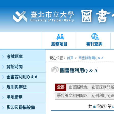
服務項目
書刊查詢
:::
考試題庫
:::
現在位置
：
首頁
>
圖書館利用Q & A
開館時間
圖書館利用Q & A
圖書館利用Q & A
全部
圖書館概況
圖書採購問
規則與辦法
學位論文相關問題
期刊利用問
場地借用
共
筆資料第
48
1
影印及掃描設備