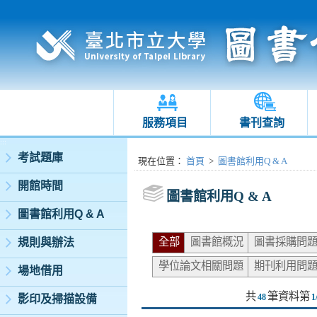
服務項目
書刊查詢
:::
考試題庫
:::
現在位置
：
首頁
>
圖書館利用Q & A
開館時間
圖書館利用Q & A
圖書館利用Q & A
全部
圖書館概況
圖書採購問
規則與辦法
學位論文相關問題
期刊利用問
場地借用
共
筆資料第
48
1
影印及掃描設備