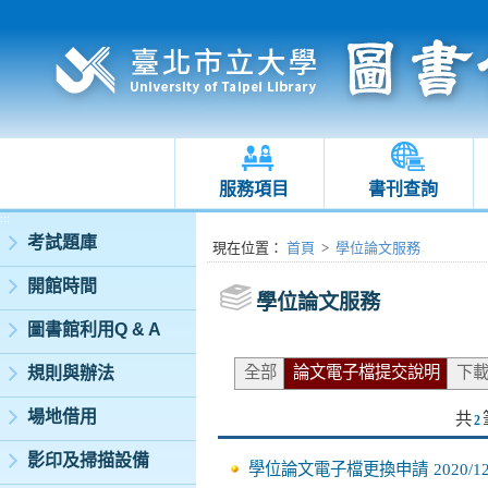
服務項目
書刊查詢
:::
考試題庫
:::
現在位置
：
首頁
>
學位論文服務
開館時間
學位論文服務
圖書館利用Q & A
全部
論文電子檔提交說明
下
規則與辦法
場地借用
共
2
影印及掃描設備
學位論文電子檔更換申請
2020/1