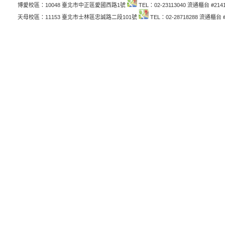
博愛校區：10048 臺北市中正區愛國西路1號
TEL：02-23113040 流通櫃台 #214
天母校區：11153 臺北市士林區忠誠路二段101號
TEL：02-28718288 流通櫃台 #