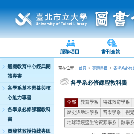
服務項目
書刊查詢
:::
通識教育中心經典閱
:::
現在位置
：
首頁
>
專題書目
>
各學系必修
讀專書
各學系必修課程教科書
各學系基本素養與核
心能力專書
全部
教育學系
特殊教育學系
各學系必修課程教科
歷史與地理學系
音樂學系
視
書
地球環境暨生物資源學系
數學
賈馥茗教授特藏專區