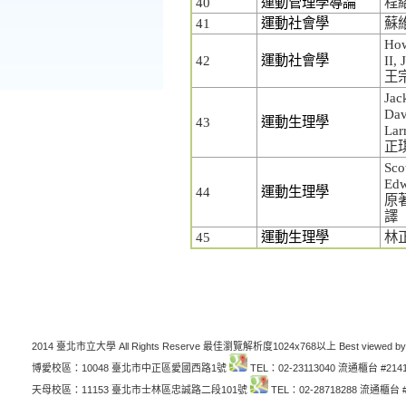
40
運動管理學導論
程
41
運動社會學
蘇
How
42
運動社會學
II,
王
Jac
Dav
43
運動生理學
Lar
正
Sco
Edw
44
運動生理學
原
譯
45
運動生理學
林
2014 臺北市立大學 All Rights Reserve 最佳瀏覽解析度1024x768以上 Best viewed by
博愛校區：10048 臺北市中正區愛國西路1號
TEL：02-23113040 流通櫃台 #214
天母校區：11153 臺北市士林區忠誠路二段101號
TEL：02-28718288 流通櫃台 #