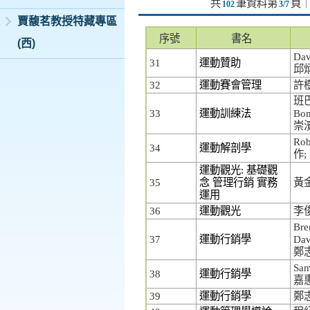
共
筆資料第
頁
102
3/7
賈馥茗教授特藏專區
序號
書名
(西)
Dav
31
運動贊助
邱
32
運動賽會管理
許
班巴
33
運動訓練法
Bo
崇
Rob
34
運動解剖學
作
運動觀光: 基礎觀
35
念 管理行銷 實務
黃
運用
36
運動觀光
李
Bre
37
運動行銷學
Dav
鄭
Sam
38
運動行銷學
嘉
39
運動行銷學
鄭