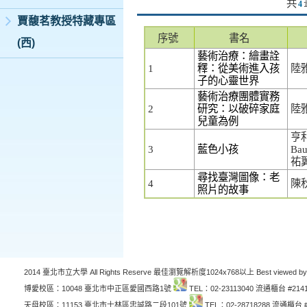
共
4
賈馥茗教授特藏專區
序號
書名
(西)
藝術治療：繪畫詮
1
釋：從美術進入孩
陸
子的心靈世界
藝術治療團體實務
2
研究：以破碎家庭
陸
兒童為例
亨利
3
藍色小孩
Ba
祐
尋找臺灣圖像：老
4
陳
照片的故事
2014 臺北市立大學 All Rights Reserve 最佳瀏覽解析度1024x768以上 Best viewed by
博愛校區：10048 臺北市中正區愛國西路1號
TEL：02-23113040 流通櫃台 #214
天母校區：11153 臺北市士林區忠誠路二段101號
TEL：02-28718288 流通櫃台 #