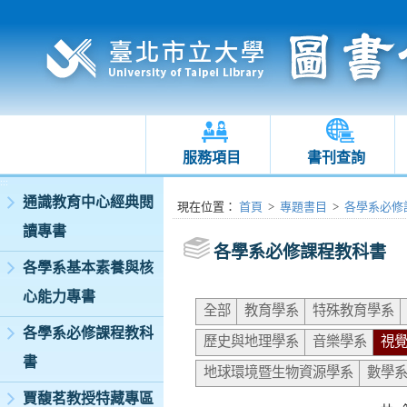
服務項目
書刊查詢
:::
通識教育中心經典閱
:::
現在位置
：
首頁
>
專題書目
>
各學系必修
讀專書
各學系必修課程教科書
各學系基本素養與核
心能力專書
全部
教育學系
特殊教育學系
各學系必修課程教科
歷史與地理學系
音樂學系
視
書
地球環境暨生物資源學系
數學
賈馥茗教授特藏專區