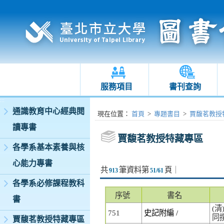
服務項目
書刊查詢
:::
通識教育中心經典閱
:::
現在位置
：
首頁
>
專題書目
>
賈馥茗教授
讀專書
賈馥茗教授特藏專區
各學系基本素養與核
心能力專書
共
筆資料第
頁
｜
913
51/61
各學系必修課程教科
序號
書名
書
(清
751
史記附編 /
同撰
賈馥茗教授特藏專區