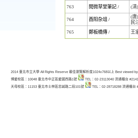
763
閱微草堂筆記 /
(
(唐
764
酉阳杂俎 /
民
765
鄭板橋傳 /
王
2014 臺北市立大學 All Rights Reserve 最佳瀏覽解析度1024x768以上 Best viewed by
博愛校區：10048 臺北市中正區愛國西路1號
TEL：02-23113040 流通櫃台 #214
天母校區：11153 臺北市士林區忠誠路二段101號
TEL：02-28718288 流通櫃台 #