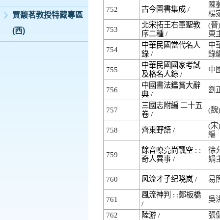
陳
752
古今圖書集成 /
楊
賈馥茗教授特藏專區
北宋拓王右軍聖教
(晉
753
(西)
序二種 /
東
中華民國當代名人
中
754
錄 /
錄
中華民國國家考試
755
中
及格名人錄 /
中國書法鑑賞大辭
756
劉
典 /
三國志附編 二十五
757
(魏
卷 /
(宋
758
齊東野語 /
編
餘音嘹亮尚飄空 : :
徐允
759
奇人異事 /
娟
760
风流才子纪晓岚 /
易
風流神判 : :鄭板橋
761
吳
/
762
陸游 /
張