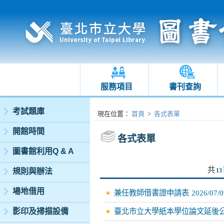
服務項目
書刊查詢
:::
考試題庫
:::
現在位置
：
首頁
>
各式表單
開館時間
各式表單
圖書館利用Q & A
共
規則與辦法
13
場地借用
兼任教師借書證申請表
2026/07/0
影印及掃描設備
臺北市立大學紙本學位論文延後