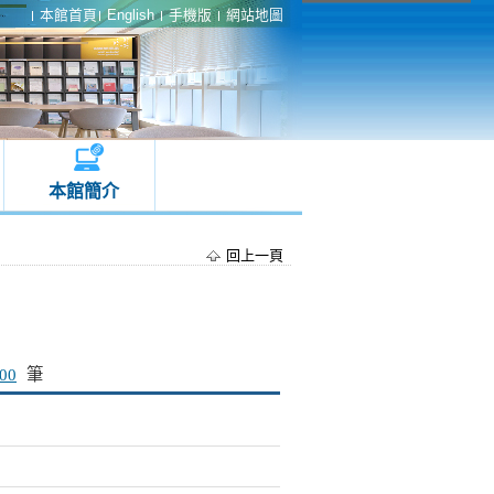
本館首頁
English
手機版
網站地圖
本館簡介
回上一頁
00
筆