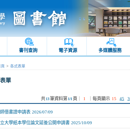
書刊查詢
電子資源
多媒體服務
首頁
>
各式表單
表單
共
筆資料第
頁
｜
1
｜
每頁顯示
15
45
3
13
1/1
師借書證申請表
2026/07/09
立大學紙本學位論文延後公開申請書
2025/10/09