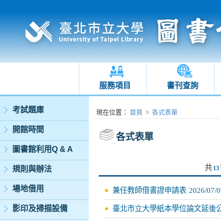
服務項目
書刊查詢
:::
考試題庫
:::
現在位置
：
首頁
>
各式表單
開館時間
各式表單
圖書館利用Q & A
共
規則與辦法
13
場地借用
兼任教師借書證申請表
2026/07/0
影印及掃描設備
臺北市立大學紙本學位論文延後