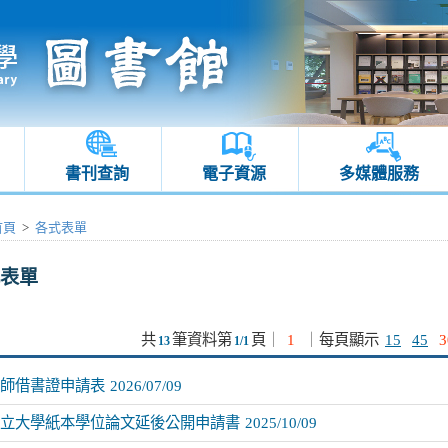
書刊查詢
電子資源
多媒體服務
首頁
>
各式表單
表單
共
筆資料第
頁
｜
1
｜
每頁顯示
15
45
3
13
1/1
師借書證申請表
2026/07/09
立大學紙本學位論文延後公開申請書
2025/10/09