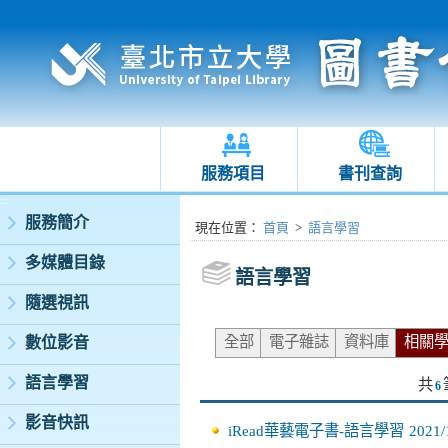
服務項目
書刊查詢
:::
服務簡介
:::
現在位置
：
首頁
>
語言學習
多媒體目錄
語言學習
隨選視訊
全部
電子雜誌
資料庫
相關
數位影音
語言學習
共
6
影音快訊
iRead華藝電子書-語言學習
2021/