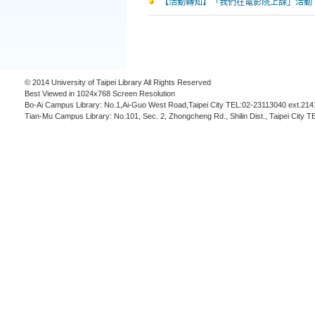
【活動轉知】「我們在電影院上課」活動
© 2014 University of Taipei Library All Rights Reserved
Best Viewed in 1024x768 Screen Resolution
Bo-Ai Campus Library: No.1,Ai-Guo West Road,Taipei City TEL:02-23113040 ext.214
Tian-Mu Campus Library: No.101, Sec. 2, Zhongcheng Rd., Shilin Dist., Taipei City 