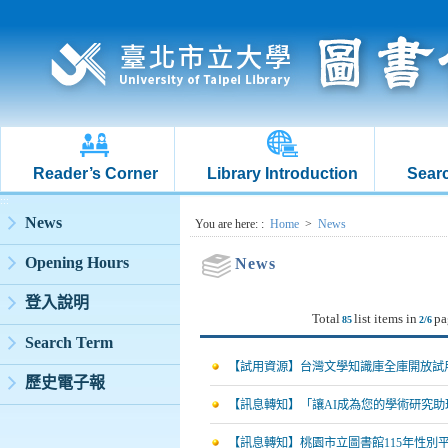
Reader’s Corner
Library Introduction
Searc
:::
News
:::
You are here:
:
Home
>
News
Opening Hours
News
登入說明
Total
list items in
pa
85
2/6
Search Term
【試用資源】台灣文學知識庫全庫開放試用
歷史電子報
【訊息轉知】「讓AI成為您的學術研究助
【訊息轉知】桃園市立圖書館115年性別