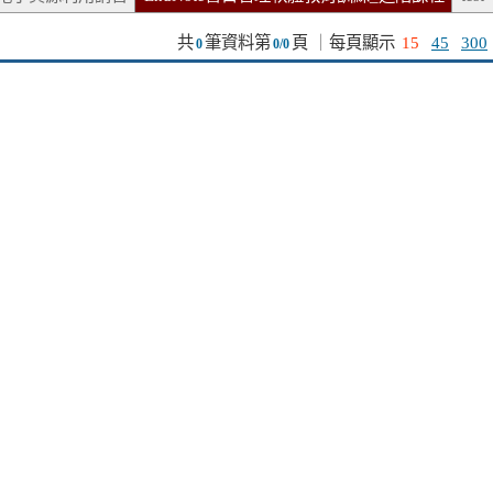
共
筆資料第
頁
｜
每頁顯示
15
45
300
0
0/0