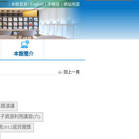
本館首頁
English
手機版
網站地圖
本館簡介
回上一頁
專題演講
子資源利用講習(六)
視2012諾貝爾獎