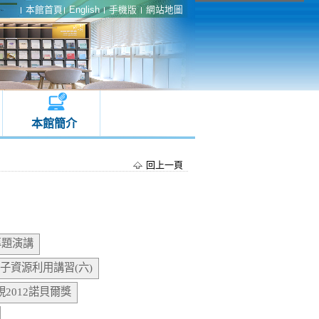
本館首頁
English
手機版
網站地圖
本館簡介
回上一頁
專題演講
子資源利用講習(六)
視2012諾貝爾獎