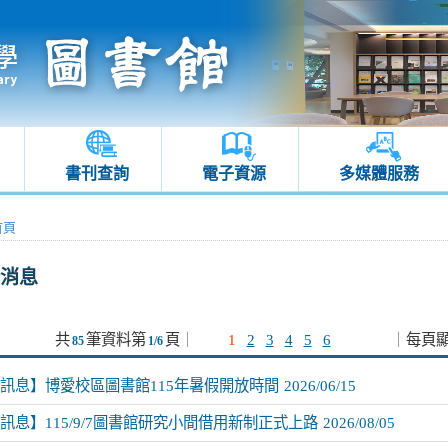
書刊查詢
電子資源
多媒體服務
首頁
消息
共
筆資料第
頁
｜
1
2
3
4
5
6
｜
每頁
85
1/6
訊息】博愛校區圖書館115年暑假開放時間
2026/06/15
訊息】115/9/7圖書館研究小間借用新制正式上路
2026/08/05