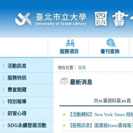
服務項目
書刊查詢
:::
活動訊息
:::
現在位置
：
首頁
服務快訊
最新消息
豐富館藏
共
筆資料第
頁
特別報導
85
4/6
研習心得
【活動轉知】New York Tim
SDG永續發展活動
【服務訊息】圖書館Hami書城