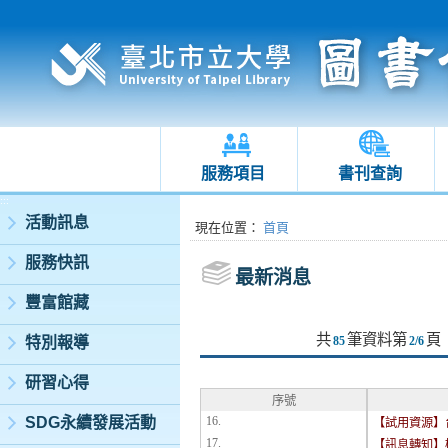
服務項目
書刊查詢
:::
活動訊息
:::
現在位置
：
首頁
服務快訊
最新消息
豐富館藏
共
筆資料第
頁
特別報導
85
2/6
研習心得
序號
SDG永續發展活動
16.
【試用資源】
17.
【訊息轉知】