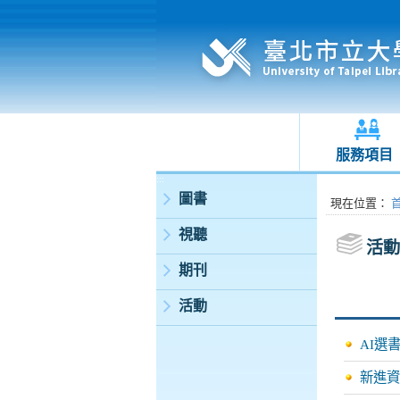
服務項目
:::
圖書
:::
現在位置
：
視聽
活動
期刊
活動
AI選
新進資