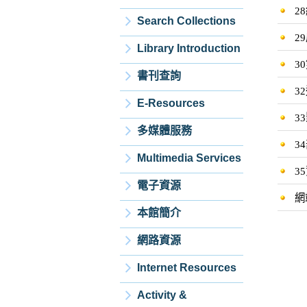
2
Search Collections
2
Library Introduction
3
書刊查詢
3
E-Resources
3
多媒體服務
3
Multimedia Services
3
電子資源
網
本館簡介
網路資源
Internet Resources
Activity &