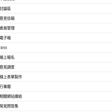
6討論區
7意見信箱
8會員管理
9電子報
 RSS
1線上報名
2意見調查
3線上表單製作
4行事曆
5相關網站連結
7常見問答集