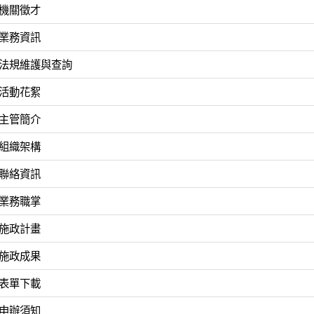
4機關徵才
5業務資訊
6法規維護與查詢
7活動花絮
8主管簡介
9組織架構
0聯絡資訊
1業務職掌
2施政計畫
3施政成果
4表單下載
5申辦須知