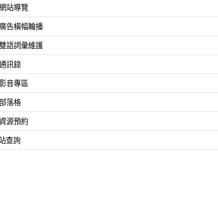
8網站導覽
9廣告橫幅輪播
0雙語詞彙維護
2通訊錄
3影音專區
4部落格
5資源預約
站查詢