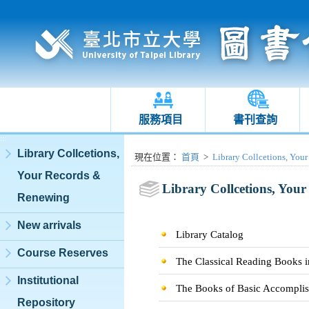
服務項目
書刊查詢
:::
Library Collcetions,
:::
現在位置
：
首頁
>
Library Collcetions, You
Your Records &
Library Collcetions, You
Renewing
New arrivals
Library Catalog
Course Reserves
The Classical Reading Books i
Institutional
The Books of Basic Accompli
Repository