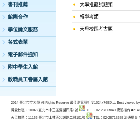
書刊推薦
大學推甄試題類
轉學考類
館際合作
天母校區考古題
學位論文服務
各式表單
電子郵件通知
附中學生入館
教職員工眷屬入館
2014 臺北市立大學 All Rights Reserve 最佳瀏覽解析度1024x768以上 Best viewed by
博愛校區：10048 臺北市中正區愛國西路1號
TEL：02-23113040 流通櫃台 #214
天母校區：11153 臺北市士林區忠誠路二段101號
TEL：02-28718288 流通櫃台 #