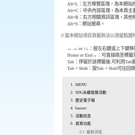
Alt+L：左方導覽區塊，為本網
Alt+C：中央內容區塊，為本頁
Alt+R：右方相關資訊區塊，其
Alt+S：網站搜尋。
※當本網站項目頁籤無法以滑鼠點選
← → or ↑↓：按左右鍵或上下鍵
Home or End→：可直接跳至
Tab：停留於該標籤後,可利用Tab
Tab + Shift：按Tab + 
1. MENU
2. SDG永續發展活動
3. 歷史電子報
4. banner
5. 活動訊息
6. 首頁功能
6.1 最新消息