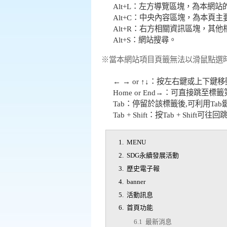
Alt+L：左方導覽區塊，為本網
Alt+C：中央內容區塊，為本頁
Alt+R：右方相關資訊區塊，其
Alt+S：網站搜尋。
※當本網站項目頁籤無法以滑鼠點選
← → or ↑↓：按左右鍵或上下鍵
Home or End→：可直接跳至
Tab：停留於該標籤後,可利用Tab
Tab + Shift：按Tab + 
1. MENU
2. SDG永續發展活動
3. 歷史電子報
4. banner
5. 活動訊息
6. 首頁功能
6.1 最新消息