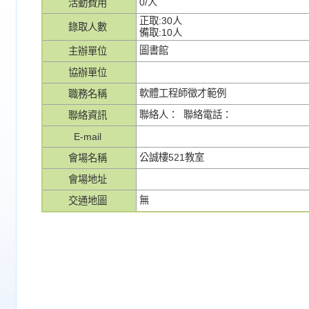
0/人
活動費用
正取:30人
錄取人數
備取:10人
圖書館
主辦單位
協辦單位
軟體工程師徵才範例
職務名稱
聯絡人： 聯絡電話：
聯絡資訊
E-mail
公誠樓521教室
會場名稱
會場地址
無
交通地圖