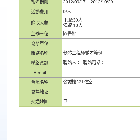
2012/09/17 ~ 2012/10/29
報名期限
0/人
活動費用
正取:30人
錄取人數
備取:10人
圖書館
主辦單位
協辦單位
軟體工程師徵才範例
職務名稱
聯絡人： 聯絡電話：
聯絡資訊
E-mail
公誠樓521教室
會場名稱
會場地址
無
交通地圖