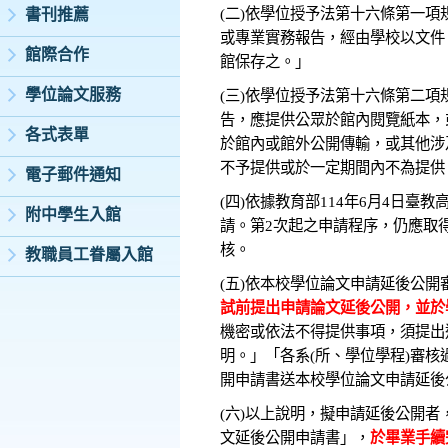
(二)依學位授予法第十六條第一
書刊推薦
或專業實務報告，經由學校以文件
館際合作
館保存之。」
學位論文服務
(三)依學位授予法第十六條第二
告，應提供公眾於館內閱覽紙本，
各式表單
於館內或館外公開傳輸，或其他涉
不予提供或於一定期間內不為提供
電子郵件通知
(四)依據教育部114年6月4日臺教
附中學生入館
請。第2次起之申請程序，仍應取
核。
教職員工眷屬入館
(五)依本校學位論文申請延後公
試前提出申請論文延後公開，並於
機密或依法不得提供事項，須提出
明。」「各系(所、學位學程)審
開申請書送本校學位論文申請延後
(六)以上說明，擬申請延後公開
文延後公開申請書」，
於畢業手續