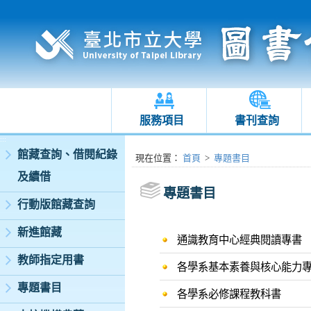
服務項目
書刊查詢
:::
館藏查詢、借閱紀錄
:::
現在位置
：
首頁
>
專題書目
及續借
專題書目
行動版館藏查詢
新進館藏
通識教育中心經典閱讀專書
教師指定用書
各學系基本素養與核心能力
專題書目
各學系必修課程教科書