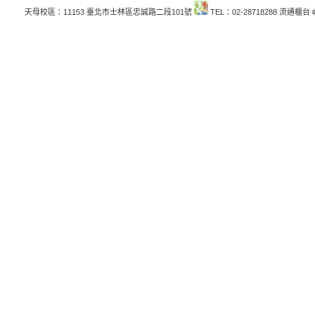
天母校區：11153 臺北市士林區忠誠路二段101號
TEL：02-28718288 流通櫃台 #