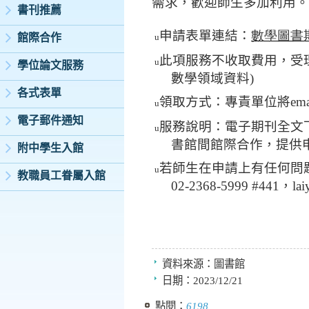
需求
，歡迎師生多加利用。
書刊推薦
申請表單連結：
數學圖書
館際合作
u
此項服務不收取費用，受
u
學位論文服務
數學領域資料
)
各式表單
領取方式：專責單位將
ema
u
電子郵件通知
服務說明：電子期刊全文
u
書館間館際合作，提供
附中學生入館
若師生在申請上有任何問
u
教職員工眷屬入館
02-2368-5999 #441，laiy
資料來源：
圖書館
日期：
2023/12/21
點閱：
6198