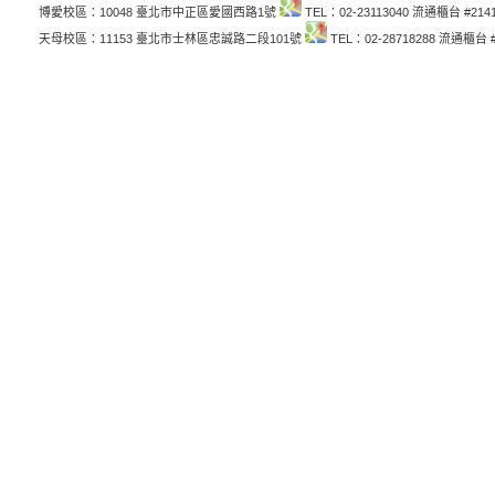
博愛校區：10048 臺北市中正區愛國西路1號
TEL：02-23113040 流通櫃台 #214
天母校區：11153 臺北市士林區忠誠路二段101號
TEL：02-28718288 流通櫃台 #