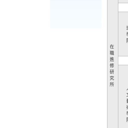
在
職
進
修
研
究
所