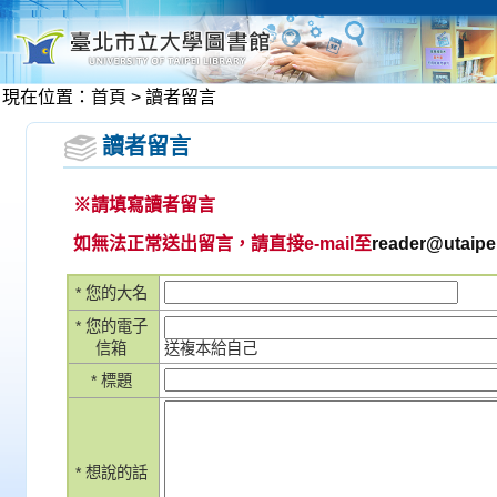
現在位置
：
首頁
> 讀者留言
讀者留言
※請填寫讀者留言
如無法正常送出留言，請直接e-mail至
reader@utaipe
* 您的大名
* 您的電子
信箱
送複本給自己
* 標題
* 想說的話