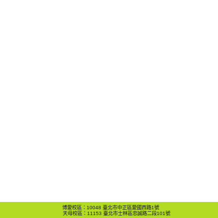
博愛校區：10048 臺北市中正區愛國西路1號
天母校區：11153 臺北市士林區忠誠路二段101號