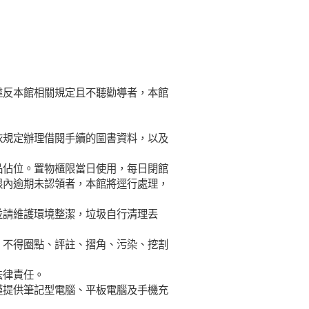
。
違反本館相關規定且不聽勸導者，本館
依規定辦理借閱手續的圖書資料，以及
品佔位。置物櫃限當日使用，每日閉館
限內逾期未認領者，本館將逕行處理，
並請維護環境整潔，垃圾自行清理丟
，不得圈點、評註、摺角、污染、挖割
法律責任。
僅提供筆記型電腦、平板電腦及手機充