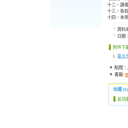
十二、讀
十三、各
十四、本
資料
日期
附件下
臺北
點閱：
書籤:
收藏 (0)
此功