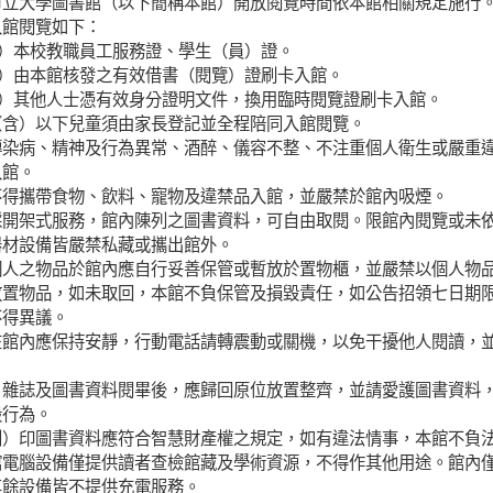
市立大學圖書館（以下簡稱本館）開放閱覽時間依本館相關規定施行
入館閱覽如下：
）本校教職員工服務證、學生（員）證。
）由本館核發之有效借書（閱覽）證刷卡入館。
）其他人士憑有效身分證明文件，換用臨時閱覽證刷卡入館。
（含）以下兒童須由家長登記並全程陪同入館閱覽。
傳染病、精神及行為異常、酒醉、儀容不整、不注重個人衛生或嚴重
入館。
不得攜帶食物、飲料、寵物及違禁品入館，並嚴禁於館內吸煙。
採開架式服務，館內陳列之圖書資料，可自由取閱。限館內閱覽或未
器材設備皆嚴禁私藏或攜出館外。
個人之物品於館內應自行妥善保管或暫放於置物櫃，並嚴禁以個人物
放置物品，如未取回，本館不負保管及損毀責任，如公告招領七日期
不得異議。
在館內應保持安靜，行動電話請轉震動或關機，以免干擾他人閱讀，
、雜誌及圖書資料閱畢後，應歸回原位放置整齊，並請愛護圖書資料
毀行為。
列）印圖書資料應符合智慧財產權之規定，如有違法情事，本館不負
館電腦設備僅提供讀者查檢館藏及學術資源，不得作其他用途。館內
其餘設備皆不提供充電服務。