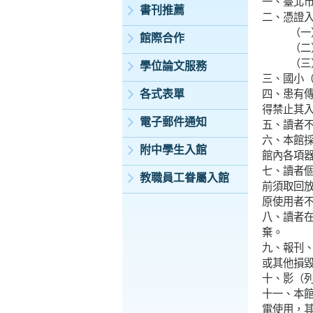
一、臺北
書刊推薦
二、憑證
（一
館際合作
（二
（三
學位論文服務
三、國小
各式表單
四、患有
得禁止其
電子郵件通知
五、讀者
六、本館
附中學生入館
館內各項
七、讀者
教職員工眷屬入館
前須取回
原使用者
八、讀者
棄。
九、報刊
或其他損
十、影（
十一、本
電使用，